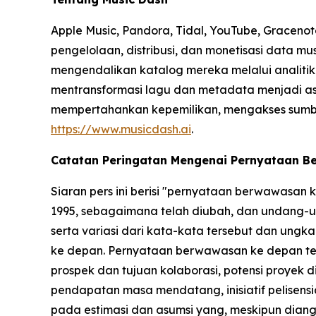
Apple Music, Pandora, Tidal, YouTube, Gracenot
pengelolaan, distribusi, dan monetisasi data m
mengendalikan katalog mereka melalui analitik b
mentransformasi lagu dan metadata menjadi ase
mempertahankan kepemilikan, mengakses sumber p
https://www.musicdash.ai
.
Catatan Peringatan Mengenai Pernyataan 
Siaran pers ini berisi "pernyataan berwawasan
1995, sebagaimana telah diubah, dan undang-un
serta variasi dari kata-kata tersebut dan un
ke depan. Pernyataan berwawasan ke depan ter
prospek dan tujuan kolaborasi, potensi proyek 
pendapatan masa mendatang, inisiatif pelisensia
pada estimasi dan asumsi yang, meskipun dian