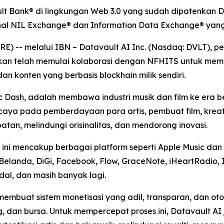
t Bank® di lingkungan Web 3.0 yang sudah dipatenkan Da
ional NIL Exchange® dan Information Data Exchange® ya
-- melalui IBN – Datavault AI Inc. (Nasdaq: DVLT), pemi
mkan telah memulai kolaborasi dengan NFHITS untuk meme
 dan konten yang berbasis blockhain milik sendiri.
ic Dash, adalah membawa industri musik dan film ke era
ercaya pada pemberdayaan para artis, pembuat film, krea
an, melindungi orisinalitas, dan mendorong inovasi.
ini mencakup berbagai platform seperti Apple Music dan i
Belanda, DiGi, Facebook, Flow, GraceNote, iHeartRadio, 
idal, dan masih banyak lagi.
membuat sistem monetisasi yang adil, transparan, dan o
g, dan bursa. Untuk mempercepat proses ini, Datavault A