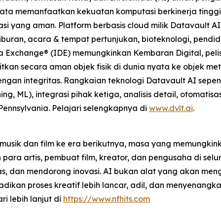
u Data memanfaatkan kekuatan komputasi berkinerja tingg
 yang aman. Platform berbasis cloud milik Datavault AI m
buran, acara & tempat pertunjukan, bioteknologi, pendidi
ta Exchange® (IDE) memungkinkan Kembaran Digital, pelise
tkan secara aman objek fisik di dunia nyata ke objek m
gan integritas. Rangkaian teknologi Datavault AI sepe
g, ML), integrasi pihak ketiga, analisis detail, otomati
 Pennsylvania. Pelajari selengkapnya di
www.dvlt.ai
.
musik dan film ke era berikutnya, masa yang memungkinka
a artis, pembuat film, kreator, dan pengusaha di selur
as, dan mendorong inovasi. AI bukan alat yang akan meng
kan proses kreatif lebih lancar, adil, dan menyenangkan
ri lebih lanjut di
https://www.nfhits.com