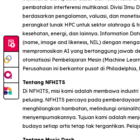
pembatalan interferensi multikanal. Divisi Ilm
berdasarkan pengalaman, valuasi, dan monetisasi
perangkat lunak HPC untuk sektor olahraga & hi
kesehatan, energi, dan lainnya. Information Da
(name, image and likeness, NIL) dengan mengai
mempromosikan AI yang bertanggung jawab den
otomatisasi Pembelajaran Mesin (Machine Learnin
Perusahaan ini berkantor pusat di Philadelphia,
Tentang NFHITS
Di NFHITS, misi kami adalah membawa industri 
peluang. NFHITS percaya pada pemberdayaan par
menghilangkan hambatan, melindungi orisinalit
menyempurnakannya. Tujuan kami adalah menjadi
budaya setiap artis tetap tak tergantikan. Pelaja
Tentang Music Dash