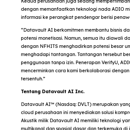
Kedua perusahaan juga sedang mempertimbangkan
dengan memanfaatkan teknologi nada ADIO mili
informasi ke perangkat pendengar berisi penawa
“Datavault AI berkomitmen membantu bisnis d
potensi monetisasi. Namun, semua itu diawali d
dengan NFHITS menghadirkan potensi besar untu
menghadapi tantangan. Tantangan tersebut beru
penggunaan tanpa izin. Penerapan VerifyU, ADI
mencerminkan cara kami berkolaborasi dengan 
tersentuh.”
Tentang Datavault AI Inc.
Datavault AI™ (Nasdaq: DVLT) merupakan yang t
cloud perusahaan ini menyediakan solusi kompre
Akustik milik Datavault AI memiliki teknologi 
multikanal dan spasial dasar dan terkemuka di i