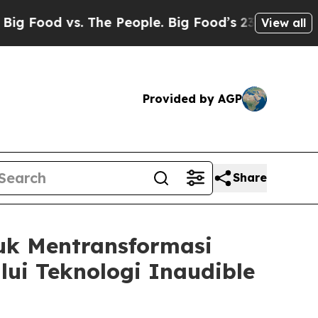
. The People. Big Food’s 239 Lawsuits Against Li
View all
Provided by AGP
Share
uk Mentransformasi
ui Teknologi Inaudible