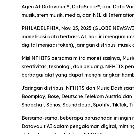
Agen AI Datavalue®, DataScore®, dan Data Vaul
musik, stem musik, media, dan NIL di Internat
PHILADELPHIA, Nov. 05, 2025 (GLOBE NEWSWIRE) 
monetisasi data berbasis AI, hari ini mengumu
digital menjadi token), jaringan distribusi musik
Misi NFHITS bersama mitra monetisasinya, Mus
kreativitas, teknologi, dan peluang. NFHITS p
berbagai alat yang dapat menghilangkan hambat
Jaringan distribusi NFHITS dan Music Dash saat 
Boomplay, Bose, Deutsche Telekom Austria dan 
Snapchat, Sonos, Soundcloud, Spotify, TikTok, T
Bersama-sama, beberapa perusahaan ini ingin 
Datavault AI dalam pengalaman digital, mintin