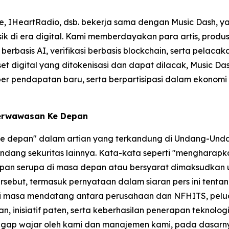
e, IHeartRadio, dsb. bekerja sama dengan Music Dash, ya
usik di era digital. Kami memberdayakan para artis, prod
erbasis AI, verifikasi berbasis blockchain, serta pelaca
t digital yang ditokenisasi dan dapat dilacak, Music D
endapatan baru, serta berpartisipasi dalam ekonomi musik
Berwawasan Ke Depan
 ke depan" dalam artian yang terkandung di Undang-Unda
dang sekuritas lainnya. Kata-kata seperti "mengharapkan
gkapan serupa di masa depan atau bersyarat dimaksudkan
sebut, termasuk pernyataan dalam siaran pers ini tenta
di masa mendatang antara perusahaan dan NFHITS, peluang
n, inisiatif paten, serta keberhasilan penerapan teknolo
ggap wajar oleh kami dan manajemen kami, pada dasarny