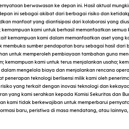
ernyataan berwawasan ke depan ini. Hasil aktual mungki
epan ini sebagai akibat dari berbagai risiko dan ketida
dkan manfaat yang diantisipasi dari kolaborasi yang d
 kemampuan kami untuk berhasil memanfaatkan semua ke
erkait kemampuan kami dalam memanfaatkan aset yang ka
tuk membuka sumber pendapatan baru sebagai hasil dari 
kebutuhan untuk memperoleh pembiayaan tambahan guna men
umum; kemampuan kami untuk terus menjalankan usaha; 
dalam mengelola biaya dan menjalankan rencana opera
penerapan teknologi berlisensi milik kami oleh penerima
isiko yang terkait dengan inovasi teknologi dan kekayaan i
ran yang kami serahkan kepada Komisi Sekuritas dan Burs
an, dan kami tidak berkewajiban untuk memperbarui pern
formasi baru, peristiwa di masa mendatang, atau lainnya