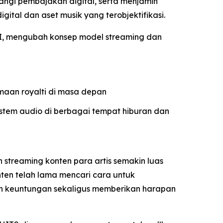
angi pembajakan digital, serta menjamin
gital dan aset musik yang terobjektifikasi.
 AI, mengubah konsep model streaming dan
maan royalti di masa depan
istem audio di berbagai tempat hiburan dan
 streaming konten para artis semakin luas
onten telah lama mencari cara untuk
n keuntungan sekaligus memberikan harapan