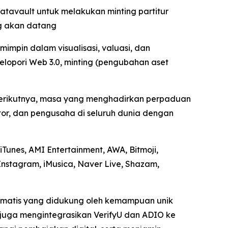
tavault untuk melakukan minting partitur
ng akan datang
mpin dalam visualisasi, valuasi, dan
lopori Web 3.0, minting (pengubahan aset
 berikutnya, masa yang menghadirkan perpaduan
tor, dan pengusaha di seluruh dunia dengan
Tunes, AMI Entertainment, AWA, Bitmoji,
Instagram, iMusica, Naver Live, Shazam,
tomatis yang didukung oleh kemampuan unik
I juga mengintegrasikan VerifyU dan ADIO ke