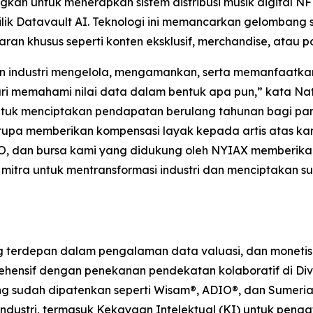
 untuk menerapkan sistem distribusi musik digital NFHIT
k Datavault AI. Teknologi ini memancarkan gelombang 
ran khusus seperti konten eksklusif, merchandise, atau 
an industri mengelola, mengamankan, serta memanfaatk
ari memahami nilai data dalam bentuk apa pun,” kata Na
k menciptakan pendapatan berulang tahunan bagi para a
pa memberikan kompensasi layak kepada artis atas karya
O, dan bursa kami yang didukung oleh NYIAX memberikan 
mitra untuk mentransformasi industri dan menciptakan 
erdepan dalam pengalaman data valuasi, dan monetisasi
hensif dengan penekanan pendekatan kolaboratif di Divisi
yang sudah dipatenkan seperti Wisam®, ADIO®, dan Sumeria
ndustri, termasuk Kekayaan Intelektual (KI) untuk pengat