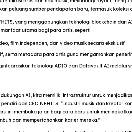
ntikasi artis dan hak musik, melindungi royalti, mengur
takan peluang sumber pendapatan baru, termasuk koleksi di
an NFHITS, yang menggabungkan teknologi blockchain dan
manfaat utama bagi para artis, seperti:
eo, film independen, dan video musik secara eksklusif
tif, serta metadata para artis guna mengamankan peneri
ntegrasikan teknologi ADIO dari Datavault AI melalui s
ukungan AI, kita memiliki infrastruktur untuk menjadikan
i, pendiri dan CEO NFHITS. “Industri musik dan kreator k
u ini membuka jalan bagi cara baru untuk meningkatka
umbuh dan mempertahankan karier mereka.”