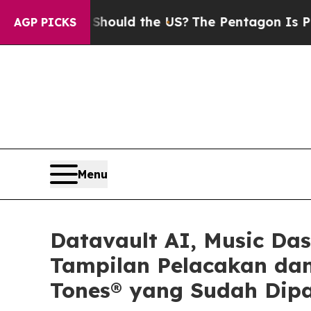
ds. Should the US?
The Pentagon Is Posting Crypt
AGP PICKS
Menu
Datavault AI, Music Da
Tampilan Pelacakan dan
Tones® yang Sudah Dipa