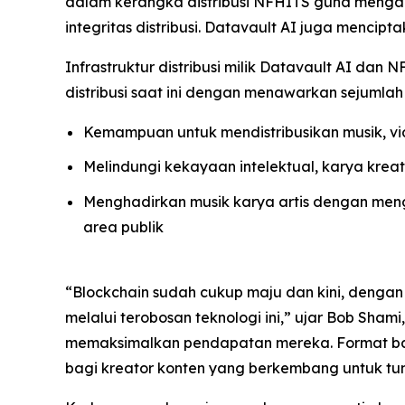
dalam kerangka distribusi NFHITS guna mengaute
integritas distribusi. Datavault AI juga mencip
Infrastruktur distribusi milik Datavault AI d
distribusi saat ini dengan menawarkan sejumlah 
Kemampuan untuk mendistribusikan musik, vid
Melindungi kekayaan intelektual, karya krea
Menghadirkan musik karya artis dengan mengi
area publik
“Blockchain sudah cukup maju dan kini, dengan d
melalui terobosan teknologi ini,” ujar Bob Sham
memaksimalkan pendapatan mereka. Format bar
bagi kreator konten yang berkembang untuk t