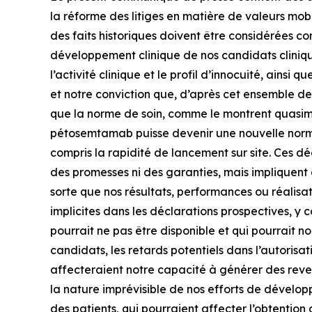
la réforme des litiges en matière de valeurs mob
des faits historiques doivent être considérées co
développement clinique de nos candidats clinique
l’activité clinique et le profil d’innocuité, ainsi
et notre conviction que, d’après cet ensemble 
que la norme de soin, comme le montrent quasimen
pétosemtamab puisse devenir une nouvelle norme 
compris la rapidité de lancement sur site. Ces déc
des promesses ni des garanties, mais impliquent d
sorte que nos résultats, performances ou réalisat
implicites dans les déclarations prospectives, y c
pourrait ne pas être disponible et qui pourrait n
candidats, les retards potentiels dans l’autoris
affecteraient notre capacité à générer des reve
la nature imprévisible de nos efforts de dévelo
des patients, qui pourraient affecter l’obtentio