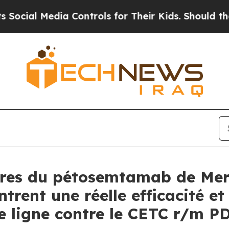
edia Controls for Their Kids. Should the US?
The 
ires du pétosemtamab de Mer
rent une réelle efficacité et
re ligne contre le CETC r/m P