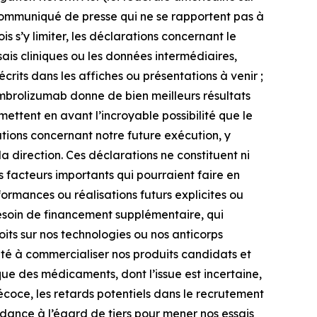
 communiqué de presse qui ne se rapportent pas à
s s’y limiter, les déclarations concernant le
ais cliniques ou les données intermédiaires,
écrits dans les affiches ou présentations à venir ;
mbrolizumab donne de bien meilleurs résultats
ttent en avant l’incroyable possibilité que le
tions concernant notre future exécution, y
la direction. Ces déclarations ne constituent ni
s facteurs importants qui pourraient faire en
formances ou réalisations futurs explicites ou
e besoin de financement supplémentaire, qui
oits sur nos technologies ou nos anticorps
cité à commercialiser nos produits candidats et
ue des médicaments, dont l’issue est incertaine,
oce, les retards potentiels dans le recrutement
ndance à l’égard de tiers pour mener nos essais