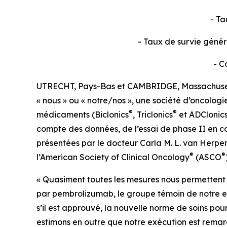
- Ta
- Taux de survie génér
- C
UTRECHT, Pays-Bas et CAMBRIDGE, Massachuse
« nous » ou « notre/nos », une société d’oncolog
®
®
médicaments (Biclonics
, Triclonics
et ADClonic
compte des données, de l’essai de phase II en c
présentées par le docteur Carla M. L. van Herp
®
®
l’American Society of Clinical Oncology
(ASCO
« Quasiment toutes les mesures nous permettent 
par pembrolizumab, le groupe témoin de notre es
s’il est approuvé, la nouvelle norme de soins pou
estimons en outre que notre exécution est rema