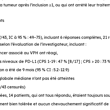
 tumeur après l’inclusion ≥1, ou qui ont arrêté leur trait
nts
43, IC à 95 % : 49–75), incluant 6 réponses complètes, 21 r
selon l’évaluation de l’investigateur, incluant :
ancer associé au VPH ont réagi,
 niveaux de PD-L1 (CPS 1-19 : 47 % [8/17] ; CPS > 20 : 73 %
 a été de 9 mois (95 % CI : 5.2-12.9)
lobale médiane n’ont pas été atteintes
0/43 censurés)
es, 14 patients, qui ont tous répondu, étaient toujours so
ement bien tolérée et aucun chevauchement significatif de