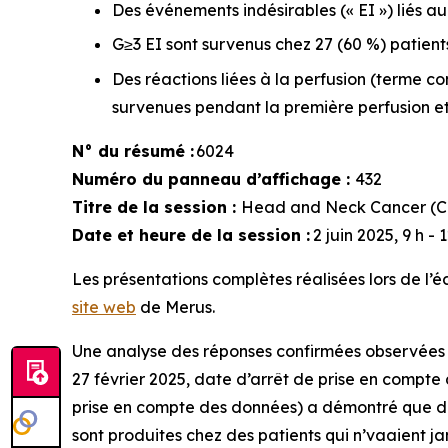
Des événements indésirables (« EI ») liés au
G≥3 EI sont survenus chez 27 (60 %) patients
Des réactions liées à la perfusion (terme co
survenues pendant la première perfusion et
N° du résumé :
6024
Numéro du panneau d’affichage :
432
Titre de la session :
Head and Neck Cancer (Ca
Date et heure de la session :
2 juin 2025, 9 h -
Les présentations complètes réalisées lors de l’
site web
de Merus.
Une analyse des réponses confirmées observées s
27 février 2025, date d’arrêt de prise en compte
prise en compte des données) a démontré que d
sont produites chez des patients qui n’vaaient j