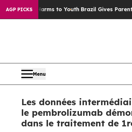
ate Harms to Youth
Brazil Gives Parents Social M
AGP PICKS
Menu
Les données intermédia
le pembrolizumab démont
dans le traitement de 1