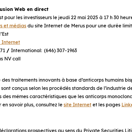
fusion Web en direct
our les investisseurs le jeudi 22 mai 2025 à 17 h 30 heure 
rs et médias
du site Internet de Merus pour une durée limit
’Est
e Internet
871
/
International:
(646) 307-1963
s NV call
des traitements innovants à base d’anticorps humains bisp
sont conçus selon les procédés standards de l’industrie de
eurs des mêmes caractéristiques que les anticorps monoclo
 en savoir plus, consultez le
site Internet
et les pages
Link
clarations prospectives au sens du Private Securities Liti