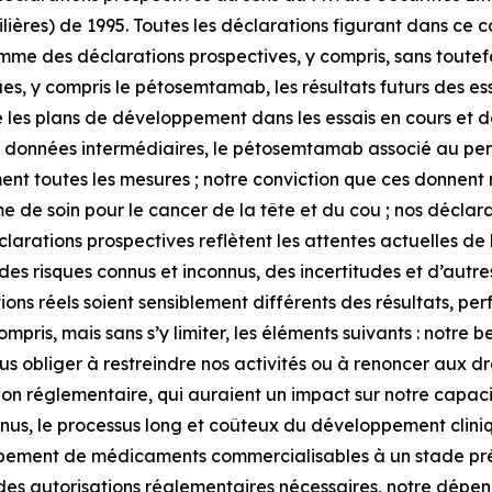
ilières) de 1995. Toutes les déclarations figurant dans ce
mme des déclarations prospectives, y compris, sans toutefoi
s, y compris le pétosemtamab, les résultats futurs des ess
 que les plans de développement dans les essais en cours et d
de données intermédiaires, le pétosemtamab associé au pe
t toutes les mesures ; notre conviction que ces donnent me
de soin pour le cancer de la tête et du cou ; nos déclara
larations prospectives reflètent les attentes actuelles de 
es risques connus et inconnus, des incertitudes et d’autre
ions réels soient sensiblement différents des résultats, per
ompris, mais sans s’y limiter, les éléments suivants : notr
ous obliger à restreindre nos activités ou à renoncer aux dr
ation réglementaire, qui auraient un impact sur notre capa
nus, le processus long et coûteux du développement cliniq
ppement de médicaments commercialisables à un stade préc
n des autorisations réglementaires nécessaires, notre dépe