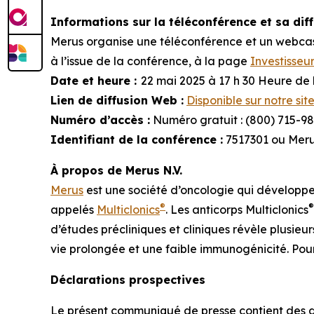
Informations sur la téléconférence et sa dif
Merus organise une téléconférence et un webcast p
à l’issue de la conférence, à la page
Investisseu
Date et heure :
22 mai 2025 à 17 h 30 Heure de l
Lien de diffusion Web :
Disponible sur notre sit
Numéro d’accès :
Numéro gratuit : (800) 715-9
Identifiant de la conférence :
7517301 ou Meru
À propos de Merus N.V.
Merus
est une société d’oncologie qui développe 
®
®
appelés
Multiclonics
. Les anticorps Multiclonics
d’études précliniques et cliniques révèle plusi
vie prolongée et une faible immunogénicité. Pour
Déclarations prospectives
Le présent communiqué de presse contient des dé