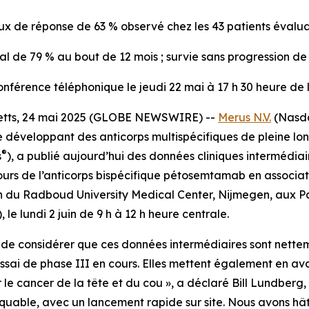
ux de réponse de 63 % observé chez les 43 patients évalu
al de 79 % au bout de 12 mois ; survie sans progression d
onférence téléphonique le jeudi 22 mai à 17 h 30 heure de l
tts, 24 mai 2025 (GLOBE NEWSWIRE) --
Merus N.V.
(Nasdaq
ie développant des anticorps multispécifiques de pleine l
®
s
), a publié aujourd’hui des données cliniques intermédiai
ours de l’anticorps bispécifique pétosemtamab en associa
en du Radboud University Medical Center, Nijmegen, aux P
), le lundi 2 juin de 9 h à 12 h heure centrale.
de considérer que ces données intermédiaires sont nettem
sai de phase III en cours. Elles mettent également en av
r le cancer de la tête et du cou », a déclaré Bill Lundber
rquable, avec un lancement rapide sur site. Nous avons h