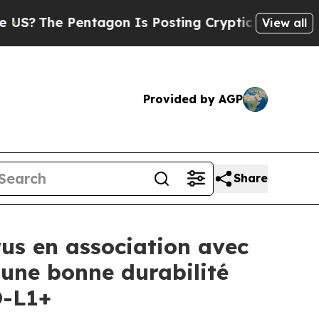
Pentagon Is Posting Cryptic Biblical Messages o
View all
Provided by AGP
Share
us en association avec
 une bonne durabilité
D-L1+