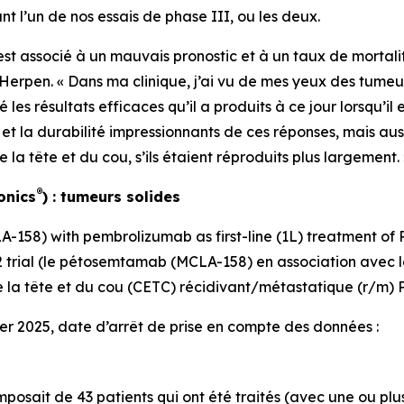
t l’un de nos essais de phase III, ou les deux.
st associé à un mauvais pronostic et à un taux de mortali
n Herpen. « Dans ma clinique, j’ai vu de mes yeux des tum
les résultats efficaces qu’il a produits à ce jour lorsqu’il 
t la durabilité impressionnants de ces réponses, mais aussi
la tête et du cou, s’ils étaient réproduits plus largement. 
®
onics
) : tumeurs solides
158) with pembrolizumab as first-line (1L) treatment of
 trial (le pétosemtamab (MCLA-158) en association avec
la tête et du cou (CETC) récidivant/métastatique (r/m) P
ier 2025, date d’arrêt de prise en compte des données :
posait de 43 patients qui ont été traités (avec une ou plus