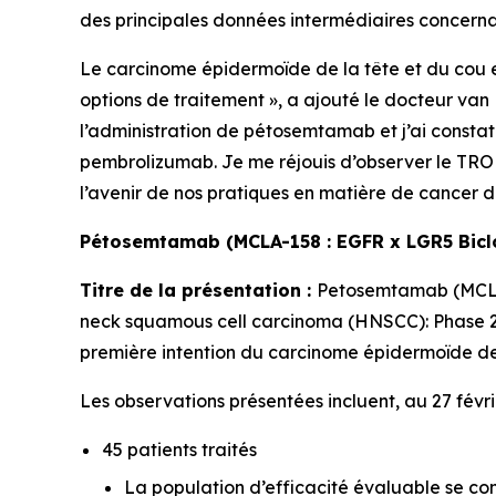
des principales données intermédiaires concernan
Le carcinome épidermoïde de la tête et du cou e
options de traitement », a ajouté le docteur va
l’administration de pétosemtamab et j’ai constaté 
pembrolizumab. Je me réjouis d’observer le TRO e
l’avenir de nos pratiques en matière de cancer de 
Pétosemtamab (MCLA-158 : EGFR x LGR5 Bicl
Titre de la présentation :
Petosemtamab (MCLA-
neck squamous cell carcinoma (HNSCC): Phase 2
première intention du carcinome épidermoïde de 
Les observations présentées incluent, au 27 févr
45 patients traités
La population d’efficacité évaluable se com