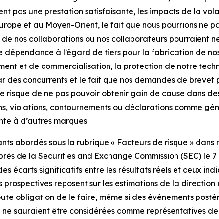
issent pas une prestation satisfaisante, les impacts de la vo
n Europe et au Moyen-Orient, le fait que nous pourrions ne p
e de nos collaborations ou nos collaborateurs pourraient n
e dépendance à l’égard de tiers pour la fabrication de nos
t et de commercialisation, la protection de notre technol
par des concurrents et le fait que nos demandes de brevet
le risque de ne pas pouvoir obtenir gain de cause dans des
ations, violations, contournements ou déclarations comme 
te à d’autres marques.
nts abordés sous la rubrique « Facteurs de risque » dans n
uprès de la Securities and Exchange Commission (SEC) le 7 
 écarts significatifs entre les résultats réels et ceux ind
rospectives reposent sur les estimations de la direction 
oute obligation de le faire, même si des événements postérie
s ne sauraient être considérées comme représentatives de 