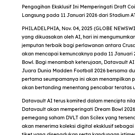
Pengagihan Eksklusif Ini Memperingati Draft Co
Langsung pada 11 Januari 2026 dari Stadium AT
PHILADELPHIA, Nov. 04, 2025 (GLOBE NEWSWIRE) 
yang dikuasakan oleh AI, hari ini mengumumkan
jemputan terbaik bagi perlawanan antara Crusa
akan mencapai kemuncaknya pada 11 Januari 202
Bowl. Bagi menambah keterujaan, Datavault AI
Juara Dunia Madden Football 2026 bersama du
pertama seumpamanya ini akan menampilkan pas
akan bertanding menentang pencabar teratas u
Datavault AI terus komited dalam mencipta ni
Datavault akan memperingati Dream Bowl 2026
pemegang saham DVLT dan Scilex yang tersena
akan menerima koleksi digital eksklusif sebagai 
tiket yang disepadukan serta kandungan istime