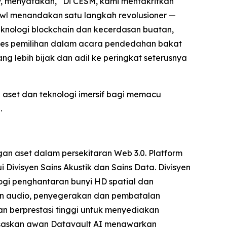
, menyatakan, “Di CESM, kami mentakrifkan
Bowl menandakan satu langkah revolusioner —
eknologi blockchain dan kecerdasan buatan,
oses pemilihan dalam acara pendedahan bakat
g lebih bijak dan adil ke peringkat seterusnya
i aset dan teknologi imersif bagi memacu
.
n aset dalam persekitaran Web 3.0. Platform
Divisyen Sains Akustik dan Sains Data. Divisyen
ogi penghantaran bunyi HD spatial dan
aan audio, penyegerakan dan pembatalan
n berprestasi tinggi untuk menyediakan
asaskan awan Datavault AI menawarkan