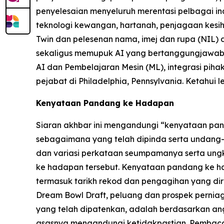
penyelesaian menyeluruh merentasi pelbagai indu
teknologi kewangan, hartanah, penjagaan kesi
Twin dan pelesenan nama, imej dan rupa (NIL)
sekaligus memupuk AI yang bertanggungjawab d
AI dan Pembelajaran Mesin (ML), integrasi pihak
pejabat di Philadelphia, Pennsylvania. Ketahui l
Kenyataan Pandang ke Hadapan
Siaran akhbar ini mengandungi “kenyataan pand
sebagaimana yang telah dipinda serta undang-u
dan variasi perkataan seumpamanya serta ung
ke hadapan tersebut. Kenyataan pandang ke 
termasuk tarikh rekod dan pengagihan yang dir
Dream Bowl Draft, peluang dan prospek perniagaa
yang telah dipatenkan, adalah berdasarkan a
asasnya mengandungi ketidakpastian. Pembaca