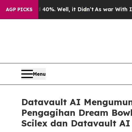
d 40%. Well, it Didn’t
As war With Iran Drove o
AGP PICKS
Menu
Datavault AI Mengumum
Pengagihan Dream Bow
Scilex dan Datavault A