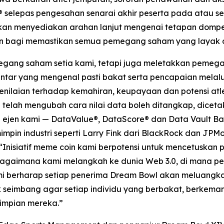
t® selepas pengesahan senarai akhir peserta pada atau s
akan menyediakan arahan lanjut mengenai tetapan dompe
ran bagi memastikan semua pemegang saham yang layak 
gang saham setia kami, tetapi juga meletakkan pemega
tar yang mengenal pasti bakat serta pencapaian melalui
laian terhadap kemahiran, keupayaan dan potensi atlet
mi telah mengubah cara nilai data boleh ditangkap, dic
i ejen kami — DataValue®, DataScore® dan Data Vault Ba
impin industri seperti Larry Fink dari BlackRock dan JP
“Inisiatif meme coin kami berpotensi untuk mencetuska
bagaimana kami melangkah ke dunia Web 3.0, di mana p
mi berharap setiap penerima Dream Bowl akan meluangk
 seimbang agar setiap individu yang berbakat, berke
impian mereka.”