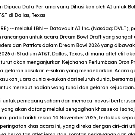
in Dipacu Data Pertama yang Dihasilkan oleh AI untuk Bo
&T di Dallas, Texas
-- melalui IBN -- Datavault AI Inc. (Nasdaq: DVLT), pe
 rancangan untuk acara Dream Bowl Draft yang sangat di
ders dan Patriots dalam Dream Bowl 2026 yang dibawaka
6 di Stadium AT&T, Dallas, Texas, di mana atlet elit a
 turut akan menganjurkan Kejohanan Perlumbaan Dron P
a gelaran pasukan e-sukan yang mendebarkan. Acara ga
ukan juara dunia e-sukan dari seluruh dunia, bersama 
ntuk merebut hadiah wang tunai dan gelaran kejuaraan.
lai untuk pemegang saham dan memacu inovasi berterusa
 yang akan datang melalui pengagihan khas sekali sah
rai pada tarikh rekod 14 November 2025, tertakluk kep
peringatan khas acara ini, yang direka dengan ciri-ciri uti
wa berkaitan atlet jemputan, sorotan perlawanan dan aks