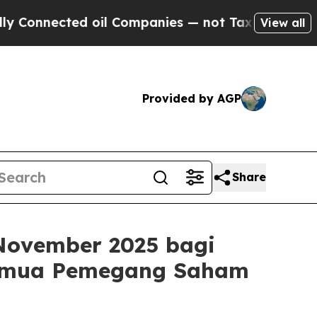
ted oil Companies — not Taxpayers — the Chance 
View all
Provided by AGP
Share
November 2025 bagi
Semua Pemegang Saham