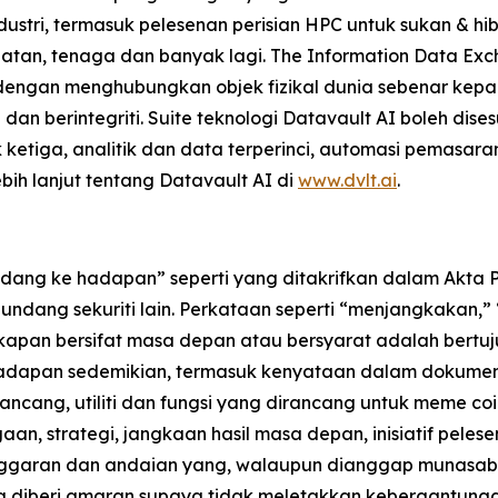
stri, termasuk pelesenan perisian HPC untuk sukan & hibu
hatan, tenaga dan banyak lagi. The Information Data Ex
 dengan menghubungkan objek fizikal dunia sebenar kepa
an berintegriti. Suite teknologi Datavault AI boleh di
 ketiga, analitik dan data terperinci, automasi pemasaran
ebih lanjut tentang Datavault AI di
www.dvlt.ai
.
ang ke hadapan” seperti yang ditakrifkan dalam Akta Pe
ndang sekuriti lain. Perkataan seperti “menjangkakan,
kapan bersifat masa depan atau bersyarat adalah bertu
hadapan sedemikian, termasuk kenyataan dalam dokumen
ancang, utiliti dan fungsi yang dirancang untuk meme co
n, strategi, jangkaan hasil masa depan, inisiatif pelesen
nggaran dan andaian yang, walaupun dianggap munasaba
 diberi amaran supaya tidak meletakkan kebergantung