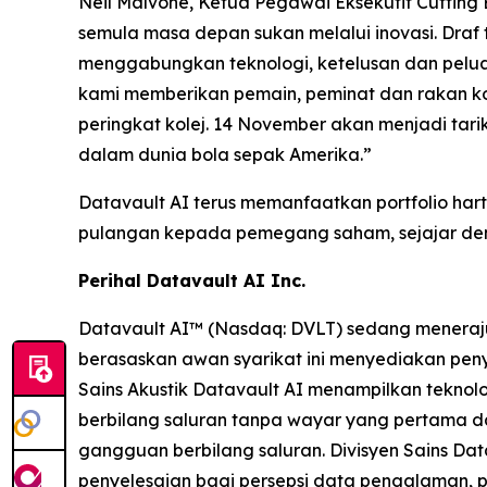
Neil Malvone, Ketua Pegawai Eksekutif Cuttin
semula masa depan sukan melalui inovasi. Draf
menggabungkan teknologi, ketelusan dan peluan
kami memberikan pemain, peminat dan rakan ko
peringkat kolej. 14 November akan menjadi tari
dalam dunia bola sepak Amerika.”
Datavault AI terus memanfaatkan portfolio hart
pulangan kepada pemegang saham, sejajar deng
Perihal Datavault AI Inc.
Datavault AI™ (Nasdaq: DVLT) sedang meneraju
berasaskan awan syarikat ini menyediakan penye
Sains Akustik Datavault AI menampilkan teknol
berbilang saluran tanpa wayar yang pertama d
gangguan berbilang saluran. Divisyen Sains D
penyelesaian bagi persepsi data pengalaman,