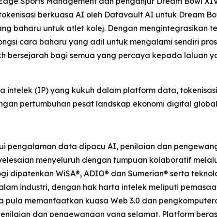
g Edge Sports Management dan penganjur Dream Bowl XIV
 tokenisasi berkuasa AI oleh Datavault AI untuk Dream 
g baharu untuk atlet kolej. Dengan mengintegrasikan t
ngsi cara baharu yang adil untuk mengalami sendiri pr
kh bersejarah bagi semua yang percaya kepada laluan yan
a intelek (IP) yang kukuh dalam platform data, tokenisas
an pertumbuhan pesat landskap ekonomi digital global
i pengalaman data dipacu AI, penilaian dan pengewanga
lesaian menyeluruh dengan tumpuan kolaboratif melalui 
ogi dipatenkan WiSA®, ADIO® dan Sumerian® serta teknol
alam industri, dengan hak harta intelek meliputi pemas
ata pula memanfaatkan kuasa Web 3.0 dan pengkomputera
 penilaian dan pengewangan yang selamat. Platform ber