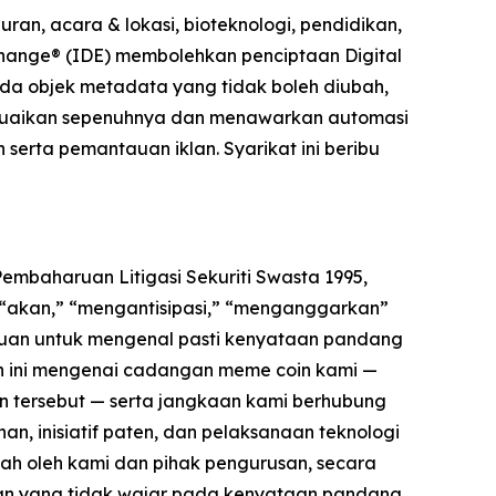
ran, acara & lokasi, bioteknologi, pendidikan,
change® (IDE) membolehkan penciptaan Digital
da objek metadata yang tidak boleh diubah,
sesuaikan sepenuhnya dan menawarkan automasi
 serta pemantauan iklan. Syarikat ini beribu
mbaharuan Litigasi Sekuriti Swasta 1995,
” “akan,” “mengantisipasi,” “menganggarkan”
juan untuk mengenal pasti kenyataan pandang
 ini mengenai cadangan meme coin kami —
in tersebut — serta jangkaan kami berhubung
an, inisiatif paten, dan pelaksanaan teknologi
h oleh kami dan pihak pengurusan, secara
an yang tidak wajar pada kenyataan pandang