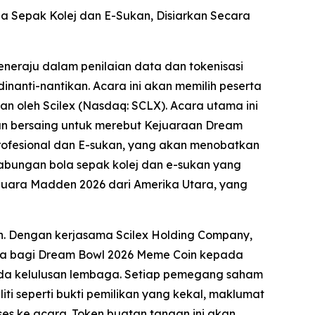
la Sepak Kolej dan E-Sukan, Disiarkan Secara
neraju dalam penilaian data dan tokenisasi
nanti-nantikan. Acara ini akan memilih peserta
n oleh Scilex (Nasdaq: SCLX). Acara utama ini
kan bersaing untuk merebut Kejuaraan Dream
rofesional dan E-sukan, yang akan menobatkan
bungan bola sepak kolej dan e-sukan yang
juara Madden 2026 dari Amerika Utara, yang
n. Dengan kerjasama Scilex Holding Company,
aja bagi Dream Bowl 2026 Meme Coin kepada
ada kelulusan lembaga. Setiap pemegang saham
liti seperti bukti pemilikan yang kekal, maklumat
es ke acara. Token buatan tangan ini akan