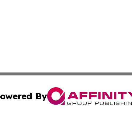
owered By
ubmit Press Release
Terms & Conditions
Copyright/DMCA
ics Inc. dba Affinity Group Publishing & Tech News Iraq. 