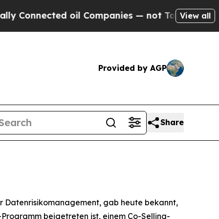
onnected oil Companies — not Taxpayers — the Ch
View all
Provided by AGP
Share
ür Datenrisikomanagement, gab heute bekannt,
rogramm beigetreten ist, einem Co-Selling-